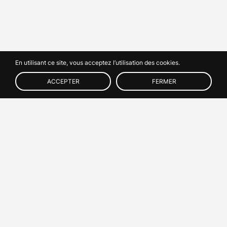
En utilisant ce site, vous acceptez l’utilisation des cookies.
CONTACT
US
ACCEPTER
FERMER
MIRAI X CRYO
Le système de réfrigération à air MIRAI X CRYO
refroidit ou chauffe le fluide caloporteur (HTF) et
le délivre au procédé du client au débit et à la
température spécifiés.