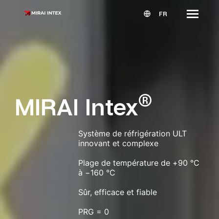
FR
®
MIRAI Intex
Système de réfrigération ULT
innovant et complexe
Plage de température de +90 °C
à −160 °C
Sûr, efficace et fiable
PRG = 0