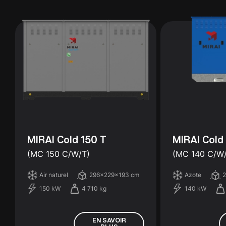
MIRAI Cold 150 T
MIRAI Cold
(MC 150 C/W/T)
(MC 140 C/W/
Air naturel
296x229x193 cm
Azote
150 kW
4 710 kg
140 kW
EN SAVOIR