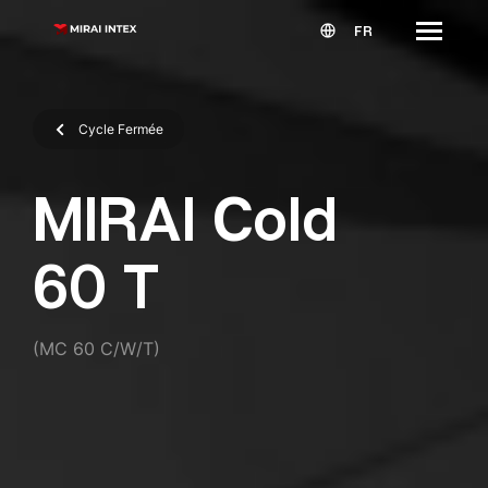
FR
Cycle Fermée
MIRAI Cold
60 T
(MC 60 C/W/T)