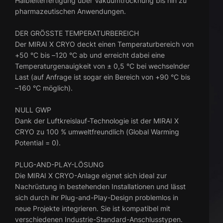
Halbleiterfertigung über Vakuumtrocknung bis hin zu
pharmazeutischen Anwendungen.
DER GRÖSSTE TEMPERATURBEREICH
Der MIRAI X CRYO deckt einen Temperaturbereich von
+50 °C bis –120 °C ab und erreicht dabei eine
Temperaturgenauigkeit von ± 0,5 °C bei wechselnder
Last (auf Anfrage ist sogar ein Bereich von +90 °C bis
–160 °C möglich).
NULL GWP
Dank der Luftkreislauf-Technologie ist der MIRAI X
CRYO zu 100 % umweltfreundlich (Global Warming
Potential = 0).
PLUG-AND-PLAY-LÖSUNG
Die MIRAI X CRYO-Anlage eignet sich ideal zur
Nachrüstung in bestehenden Installationen und lässt
sich durch ihr Plug-and-Play-Design problemlos in
neue Projekte integrieren. Sie ist kompatibel mit
verschiedenen Industrie-Standard-Anschlusstypen.