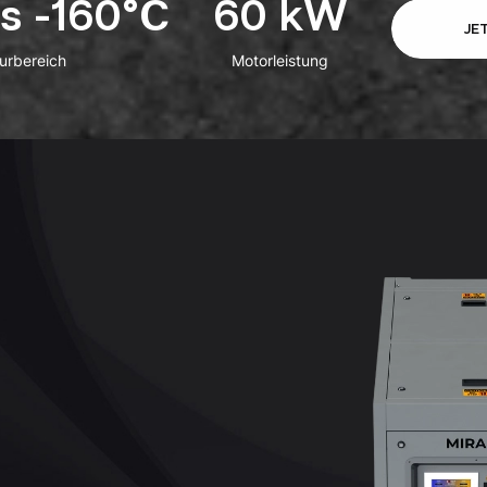
s -160°C
60 kW
JE
urbereich
Motorleistung