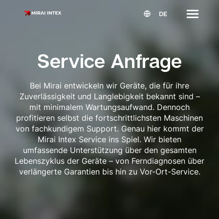
DE
Service Anfrage
Bei Mirai entwickeln wir Geräte, die für ihre
Zuverlässigkeit und Langlebigkeit bekannt sind –
mit minimalem Wartungsaufwand. Dennoch
profitieren selbst die fortschrittlichsten Maschinen
von fachkundigem Support. Genau hier kommt der
Mirai Intex Service ins Spiel. Wir bieten
umfassende Unterstützung über den gesamten
Lebenszyklus der Geräte – von Ferndiagnosen über
verlängerte Garantien bis hin zu Vor-Ort-Service.