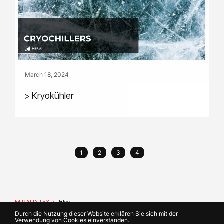
March 18, 2024
> Kryokühler
1
2
3
4
MIRAI INTEX
Blog
Durch die Nutzung dieser Website erklären Sie sich mit der
Verwendung von Cookies einverstanden.