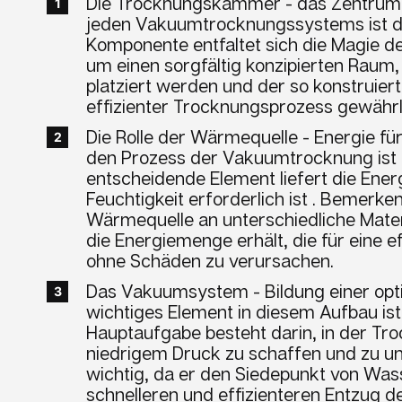
Die Trocknungskammer - das Zentrum 
jeden Vakuumtrocknungssystems ist di
Komponente entfaltet sich die Magie d
um einen sorgfältig konzipierten Raum
platziert werden und der so konstruiert
effizienter Trocknungsprozess gewährlei
Die Rolle der Wärmequelle - Energie fü
den Prozess der Vakuumtrocknung ist 
entscheidende Element liefert die Energ
Feuchtigkeit erforderlich ist . Bemerke
Wärmequelle an unterschiedliche Materi
die Energiemenge erhält, die für eine e
ohne Schäden zu verursachen.
Das Vakuumsystem - Bildung einer opt
wichtiges Element in diesem Aufbau i
Hauptaufgabe besteht darin, in der 
niedrigem Druck zu schaffen und zu unt
wichtig, da er den Siedepunkt von Was
schnelleren und effizienteren Entzug d