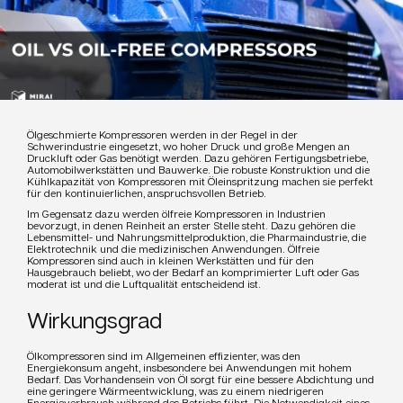
Ölgeschmierte Kompressoren werden in der Regel in der
Schwerindustrie eingesetzt, wo hoher Druck und große Mengen an
Druckluft oder Gas benötigt werden. Dazu gehören Fertigungsbetriebe,
Automobilwerkstätten und Bauwerke. Die robuste Konstruktion und die
Kühlkapazität von Kompressoren mit Öleinspritzung machen sie perfekt
für den kontinuierlichen, anspruchsvollen Betrieb.
Im Gegensatz dazu werden ölfreie Kompressoren in Industrien
bevorzugt, in denen Reinheit an erster Stelle steht. Dazu gehören die
Lebensmittel- und Nahrungsmittelproduktion, die Pharmaindustrie, die
Elektrotechnik und die medizinischen Anwendungen. Ölfreie
Kompressoren sind auch in kleinen Werkstätten und für den
Hausgebrauch beliebt, wo der Bedarf an komprimierter Luft oder Gas
moderat ist und die Luftqualität entscheidend ist.
Wirkungsgrad
Ölkompressoren sind im Allgemeinen effizienter, was den
Energiekonsum angeht, insbesondere bei Anwendungen mit hohem
Bedarf. Das Vorhandensein von Öl sorgt für eine bessere Abdichtung und
eine geringere Wärmeentwicklung, was zu einem niedrigeren
Energieverbrauch während des Betriebs führt. Die Notwendigkeit eines