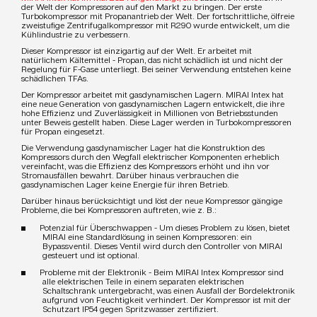
der Welt der Kompressoren auf den Markt zu bringen. Der erste
Turbokompressor mit Propanantrieb der Welt. Der fortschrittliche, ölfreie
zweistufige Zentrifugalkompressor mit R290 wurde entwickelt, um die
Kühlindustrie zu verbessern.
Dieser Kompressor ist einzigartig auf der Welt. Er arbeitet mit
natürlichem Kältemittel - Propan, das nicht schädlich ist und nicht der
Regelung für F-Gase unterliegt. Bei seiner Verwendung entstehen keine
schädlichen TFAs.
Der Kompressor arbeitet mit gasdynamischen Lagern. MIRAI Intex hat
eine neue Generation von gasdynamischen Lagern entwickelt, die ihre
hohe Effizienz und Zuverlässigkeit in Millionen von Betriebsstunden
unter Beweis gestellt haben. Diese Lager werden in Turbokompressoren
für Propan eingesetzt.
Die Verwendung gasdynamischer Lager hat die Konstruktion des
Kompressors durch den Wegfall elektrischer Komponenten erheblich
vereinfacht, was die Effizienz des Kompressors erhöht und ihn vor
Stromausfällen bewahrt. Darüber hinaus verbrauchen die
gasdynamischen Lager keine Energie für ihren Betrieb.
Darüber hinaus berücksichtigt und löst der neue Kompressor gängige
Probleme, die bei Kompressoren auftreten, wie z. B.:
Potenzial für Überschwappen - Um dieses Problem zu lösen, bietet
MIRAI eine Standardlösung in seinen Kompressoren: ein
Bypassventil. Dieses Ventil wird durch den Controller von MIRAI
gesteuert und ist optional.
Probleme mit der Elektronik - Beim MIRAI Intex Kompressor sind
alle elektrischen Teile in einem separaten elektrischen
Schaltschrank untergebracht, was einen Ausfall der Bordelektronik
aufgrund von Feuchtigkeit verhindert. Der Kompressor ist mit der
Schutzart IP54 gegen Spritzwasser zertifiziert.