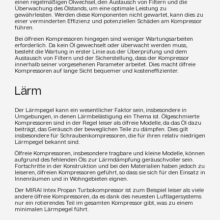
einen regelmäßigen Ölwechsel, den Austausch von Filtern und die
Überwachung des Ölstands, um eine optimale Leistung zu
gewährleisten. Werden diese Komponenten nicht gewartet, kann dies zu
einer verminderten Effizienz und potenziellen Schäden am Kompressor
führen.
Bei ölfreien Kompressoren hingegen sind weniger Wartungsarbeiten
erforderlich. Da kein Öl gewechselt oder überwacht werden muss,
besteht die Wartung in erster Linie aus der Überprüfung und dem
Austausch von Filtern und der Sicherstellung, dass der Kompressor
innerhalb seiner vorgesehenen Parameter arbeitet. Dies macht ölfreie
Kompressoren auf lange Sicht bequemer und kosteneffizienter.
Lärm
Der Lärmpegel kann ein wesentlicher Faktor sein, insbesondere in
Umgebungen, in denen Lärmbelästigung ein Thema ist. Ölgeschmierte
Kompressoren sind in der Regel leiser als ölfreie Modelle, da das Öl dazu
beiträgt, das Geräusch der beweglichen Teile zu dämpfen. Dies gilt
insbesondere für Schraubenkompressoren, die für ihren relativ niedrigen
Lärmpegel bekannt sind.
Ölfreie Kompressoren, insbesondere tragbare und kleine Modelle, können
aufgrund des fehlenden Öls zur Lärmdämpfung geräuschvoller sein.
Fortschritte in der Konstruktion und bei den Materialien haben jedoch zu
leiseren, ölfreien Kompressoren geführt, so dass sie sich für den Einsatz in
Innenräumen und in Wohngebieten eignen.
Der MIRAI Intex Propan Turbokompressor ist zum Beispiel leiser als viele
andere ölfreie Kompressoren, da es dank des neuesten Luftlagersystems
nur ein rotierendes Teil im gesamten Kompressor gibt, was zu einem
minimalen Lärmpegel führt.