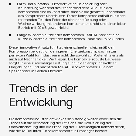
Lärm und Vibration - Erfordert keine Balancierung oder
Kalibrierung während des Standardbetriebs. Alle Teile des
Kompressors sind so konstruiert, dass sie die gesamte Lebensdauer
des Kompressors überdauern. Dieser Kompressor enthält nur einen
rotierenden Teil, den Rotor, der sich ohne Reibung oder
Wechselwirkung mit anderen Komponenten dreht und einen leisen
Betrieb mit 65 dB gewährleistet.
Lange Wiederanlaufzeit des Kompressors - MIRAI Intex hat eine
kurze Wiederanlaufzeit des Kompressors - maximal 25 Sekunden.
Dieser innovative Ansatz führt zu einer schnellen, gleichmäßigen
Kompression bei deutlich geringerem Energiekonsum, was ihn zur
perfekten Wahl für Industrien macht, die sowohl auf Kosteneffizienz als
auch auf Nachhaltigkeit Wert legen. Die kompakte, robuste Bauweise
sorgt für eine zuverlässige Leistung auch in den anspruchsvollsten
Umgebungen und macht den MIRAI Turbokompressor zu einem
Spitzenreiter in Sachen Effizienz.
Trends in der
Entwicklung
Die Kompressorindustrie entwickelt sich ständig weiter, wobei sich die
Trends auf die Verbesserung der Effizienz, die Reduzierung der
Umweltbelastung und die Erhöhung der Zuverlässigkeit konzentrieren,
wie der MIRAI Intex Turbokompressor für Propangas beweist.