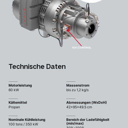
Technische Daten
Motorleistung
Massenstrom
60 kW
bis zu 1,2 kg/s
Kältemittel
Abmessungen (WxDxH)
Propan
42x95x49.5 cm
Nominale Kühlleistung
Bereich der Ladefähigkeit
(min/max)
100 tons / 350 kW
30%-100%