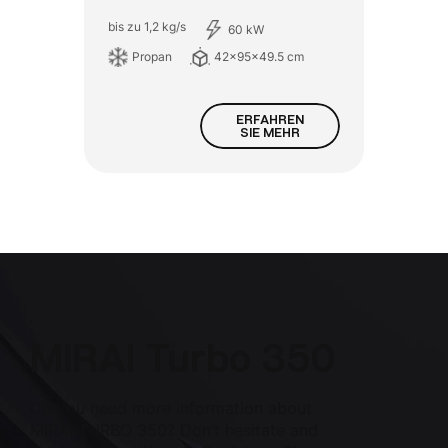
bis zu 1,2 kg/s
60 kW
Propan
42x95x49.5 cm
ERFAHREN
SIE MEHR
MIRAI Turbo 350
Do you need more information about
MIRAI TURBO 350? Don’t hesitate and