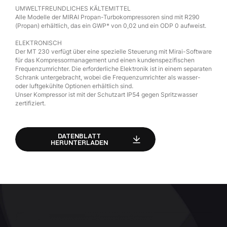
UMWELTFREUNDLICHES KÄLTEMITTEL
Alle Modelle der MIRAI Propan-Turbokompressoren sind mit R290
(Propan) erhältlich, das ein GWP* von 0,02 und ein ODP 0 aufweist.
ELEKTRONISCH
Der MT 230 verfügt über eine spezielle Steuerung mit Mirai-Software
für das Kompressormanagement und einen kundenspezifischen
Frequenzumrichter. Die erforderliche Elektronik ist in einem separaten
Schrank untergebracht, wobei die Frequenzumrichter als wasser-
oder luftgekühlte Optionen erhältlich sind.
Unser Kompressor ist mit der Schutzart IP54 gegen Spritzwasser
zertifiziert.
DATENBLATT
HERUNTERLADEN