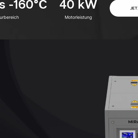
s -160°C
40 kW
JET
urbereich
Motorleistung