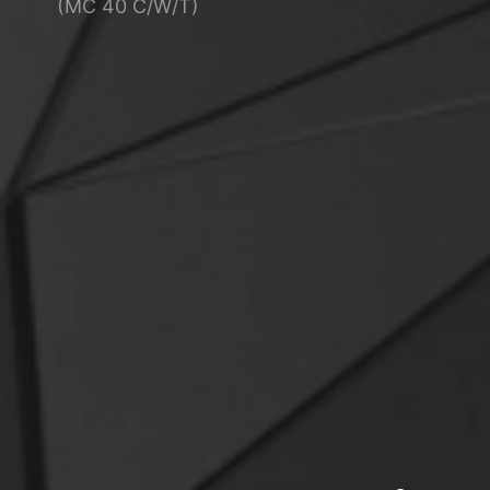
(MC 40 C/W/T)