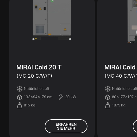
MIRAI Cold 20 T
MIRAI Cold
(MC 20 C/W/T)
(MC 40 C/W/
Natürliche Luft
Natürliche Luf
133x94x179 cm
20 kW
80x177x197 
815 kg
1875 kg
ERFAHREN
SIE MEHR