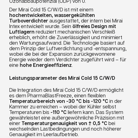
Ozonabbaupotenzial (ODP) von 0.
Der Mirai Cold 15 C/W/D ist mit einem
hochentwickelten, wassergekühlten
Turboverdichter
ausgestattet, der intern bei Mirai
Intex entwickelt wurde. Sein
ölfreies Design mit
Luftlagern
reduziert mechanischen Verschleiß
erheblich, erhöht die Zuverlässigkeit und minimiert
den Wartungsaufwand. Die Technologie basiert auf
dem Prinzip der Luftverdichtung und -entspannung,
wobei die bei der Expansion zurückgewonnene
Energie wieder dem Verdichter zugeführt wird – für
eine
hohe Energieeffizienz
.
Leistungsparameter des Mirai Cold 15 C/W/D
Die Integration des Mirai Cold 15 C/W/D ermöglicht
es dem PharmaBlastFreeze, einen flexiblen
Temperaturbereich von -30 °C bis -120 °C
in der
Kammer zu erreichen – wobei der Kühler selbst
Temperaturen bis
-110 °C
liefern kann. Das System
gewährleistet eine außergewöhnliche Präzision mit
einer
Temperaturgenauigkeit von ± 0,5 °C
bei
wechselnden Lastbedingungen und noch höherer
Genauigkeit im Leerlaufbetrieb.