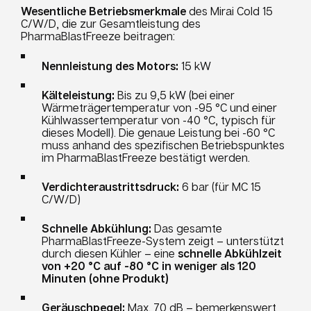
Wesentliche Betriebsmerkmale
des Mirai Cold 15
C/W/D, die zur Gesamtleistung des
PharmaBlastFreeze beitragen:
Nennleistung des Motors:
15 kW
Kälteleistung:
Bis zu 9,5 kW (bei einer
Wärmeträgertemperatur von -95 °C und einer
Kühlwassertemperatur von -40 °C, typisch für
dieses Modell). Die genaue Leistung bei -60 °C
muss anhand des spezifischen Betriebspunktes
im PharmaBlastFreeze bestätigt werden.
Verdichteraustrittsdruck:
6 bar (für MC 15
C/W/D)
Schnelle Abkühlung:
Das gesamte
PharmaBlastFreeze-System zeigt – unterstützt
durch diesen Kühler – eine
schnelle Abkühlzeit
von +20 °C auf -80 °C in weniger als 120
Minuten (ohne Produkt)
Geräuschpegel:
Max. 70 dB – bemerkenswert