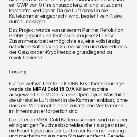
ein GWP von 0 (Treibhauspotenzial) und ist zudem
kostenfrei verfügbar. Da die Luft direkt in die
Kältekammer eingebracht wird, besteht kein Risiko
durch Leckagen.
Das Projekt wurde von unserem Partner Refolution
GmbH geplant und technisch umgesetzt. Diese
Zusammenarbeit ermöglichte es, eine vollständig
natürliche Kältelösung zu realisieren und das Erlebnis
der Ganzkörper-Kryotherapie grundlegend zu
revolutionieren.
Lösung
Für die weltweit erste COOLINN-Kryotherapieanlage
wurde die
MIRAI Cold 15 O/A
Kältemaschine
ausgewählt. Die MC 15 ist eine Open-Cycle-Maschine,
die ultrakalte Luft direkt in die Kammer einbläst, ohne
dass ein Verdampfer oder zusätzliche Ventilatoren
im Innenraum erforderlich sind.
Die offenen MIRAI Cold Kältemaschinen sind mit einer
einzigartigen Feuchteabscheideeinheit ausgestattet,
die Feuchtigkeit aus der Luft in der Kammer einfängt
und mechanisch aus dem System entfernt. Gerade